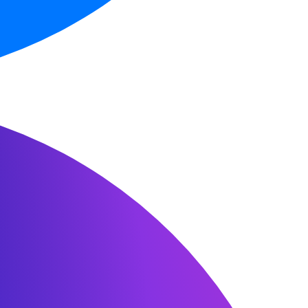
ть
онлайн
оглашаетесь
ерсональных
ку