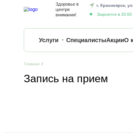
Оториноларингология (ЛОР)
Аллергология и Иммунология
Ультразвуковая диагностика (УЗИ)
Восстановительная медицина
О
Р
Здоровье в
г. Красноярск, ул
центре
Закроется в 20:00
внимания!
Услуги
Специалисты
Акции
О 
Оториноларингология (ЛОР)
Аллергология и Иммунология
Ультразвуковая диагностика (УЗИ)
Восстановительная медицина
Р
Главная
Запись на прием