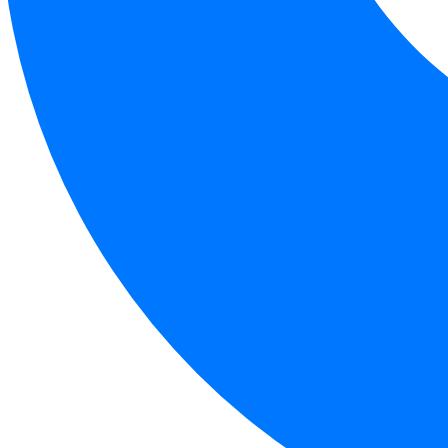
Оста
Пац
Пац
Введите
Введите 