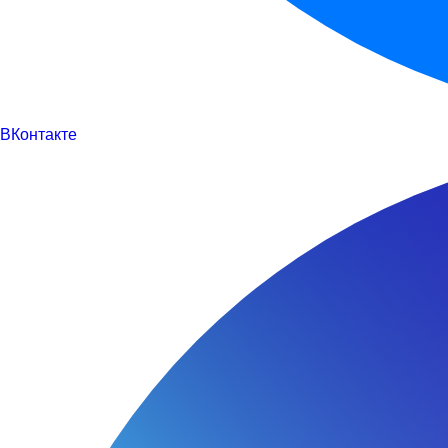
Введите 
ВКонтакте
Укажите 
справку*
Наж
обр