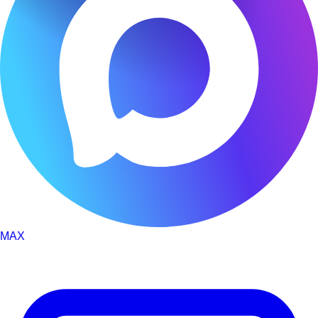
Оставьте заявку на налоговый вычет
Пациент является плательщиком
Пациент не является плательщиком
Введите ваши ФИО*
Введите дату рождения*
Введите ИНН пациента*
MAX
Введите номер амбулаторной карты
За какой год / годы вы хотите получить справку *