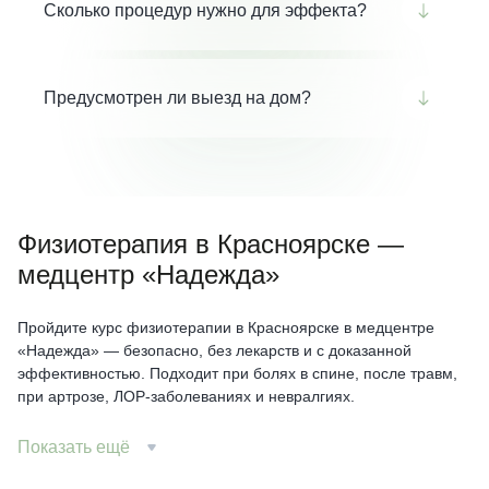
Сколько процедур нужно для эффекта?
противопоказаны. Обязательна консультация врача.
Стандартный курс — 5–10 сеансов. Эффект
накопительный: улучшение наступает к 3–5 процедуре.
Предусмотрен ли выезд на дом?
Аппаратная физиотерапия проводится только в
клинике. Однако врач может приехать на дом для
консультации и составления программы лечения.
Физиотерапия в Красноярске —
медцентр «Надежда»
Пройдите курс физиотерапии в Красноярске в медцентре
«Надежда» — безопасно, без лекарств и с доказанной
эффективностью. Подходит при болях в спине, после травм,
при артрозе, ЛОР-заболеваниях и невралгиях.
Физиотерапия при остеохондрозе, артрозе, радикулите,
Показать ещё
бронхите, синусите, невралгиях. Используем магнит, лазер,
УЗ, электрофорез, ДМВ. Назначается врачом, проводится