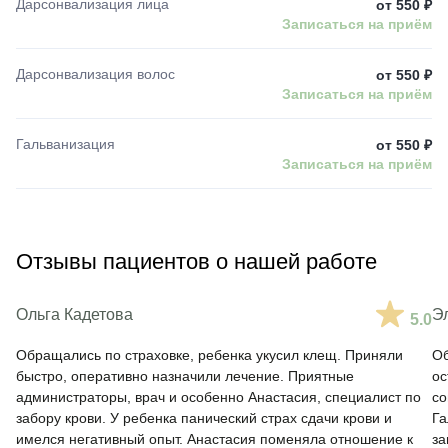
Дарсонвализация лица
от 550 ₽
Записаться на приём
Дарсонвализация волос
от 550 ₽
Записаться на приём
Гальванизация
от 550 ₽
Записаться на приём
Отзывы пациентов о нашей работе
Ольга Кадетова
Э
5.0
Обращались по страховке, ребенка укусил клещ. Приняли
Об
быстро, оперативно назначили лечение. Приятные
ос
администраторы, врач и особенно Анастасия, специалист по
со
забору крови. У ребенка панический страх сдачи крови и
Га
имелся негативный опыт. Анастасия поменяла отношение к
за