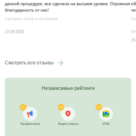
данной процедуре, все сделала на высшем уровне. Огромная
об
благодарность от нас!
че
Смотреть отзыв в источнике
См
23.09.2025
От
15
Смотреть все отзывы
Независимые рейтинги
5
4.8
4.5
ПроДокторов
Яндекс.Карты
2ГИС