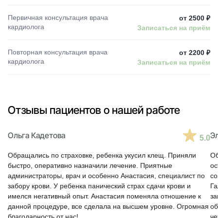
Первичная консультация врача
от 2500 ₽
кардиолога
Записаться на приём
Повторная консультация врача
от 2200 ₽
кардиолога
Записаться на приём
Отзывы пациентов о нашей работе
Ольга Кадетова
Э
5.0
Обращались по страховке, ребенка укусил клещ. Приняли
Об
быстро, оперативно назначили лечение. Приятные
ос
администраторы, врач и особенно Анастасия, специалист по
со
забору крови. У ребенка панический страх сдачи крови и
Га
имелся негативный опыт. Анастасия поменяла отношение к
за
данной процедуре, все сделала на высшем уровне. Огромная
об
благодарность от нас!
че