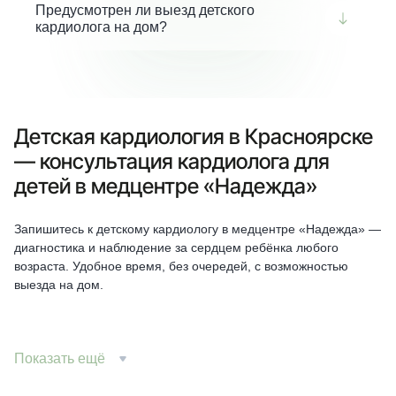
нарушения ритма. Если после болезни ребёнок стал
Предусмотрен ли выезд детского
вялым, жалуется на сердцебиение или боль в груди —
кардиолога на дом?
обязательно проконсультируйтесь с кардиологом.
Да, особенно для грудных детей, малышей с
ограниченными возможностями или при
невозможности посетить клинику. Врач проведёт
осмотр, прослушает сердце и при необходимости
организует выездное ЭКГ или направит на
Детская кардиология в Красноярске
стационарное обследование.
— консультация кардиолога для
детей в медцентре «Надежда»
Запишитесь к детскому кардиологу в медцентре «Надежда» —
диагностика и наблюдение за сердцем ребёнка любого
возраста. Удобное время, без очередей, с возможностью
выезда на дом.
Мы выявляем врождённые и приобретённые пороки сердца,
Показать ещё
нарушения ритма, функциональные шумы, последствия
инфекций. Проводим ЭКГ, УЗИ сердца (ЭхоКГ), Холтер.