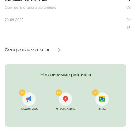
Смотреть отзыв в источнике
См
23.09.2025
От
15
Смотреть все отзывы
Независимые рейтинги
5
4.8
4.5
ПроДокторов
Яндекс.Карты
2ГИС