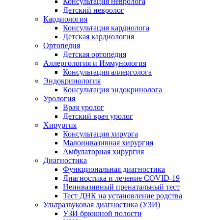
Консультация невролога
Детский невролог
Кардиология
Консультация кардиолога
Детская кардиология
Ортопедия
Детская ортопедия
Аллергология и Иммунология
Консультация аллерголога
Эндокринология
Консультация эндокринолога
Урология
Врач уролог
Детский врач уролог
Хирургия
Консультация хирурга
Малоинвазивная хирургия
Амбулаторная хирургия
Диагностика
Функциональная диагностика
Диагностика и лечение COVID-19
Неинвазивный пренатальный тест
Тест ДНК на установление родства
Ультразвуковая диагностика (УЗИ)
УЗИ брюшной полости