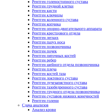
Рентген голеностопного сустава
Рентген грудной клетки
Рентген кисти
Рентген ключицы
Рентген коленного сустава
Рентген копчика
Рентген опорно-двигательного аппарата
Рентген крестцового отдела
Рентген легких
Рентген пазух носа
Рентген позвоночника
Рентген почек
Рентген пяточных костей
Рентген ребер
Рентген шейного отдела позвоночника
Рентген плеча
Рентген костей таза
Рентген локтевого сустава
Рентген лучезапястного сустава
Рентген тазобедренного сустава
Рентген грудного отдела позвоночника
Рентген суставов нижних конечностей
Рентген голени
Сдача анализов
Анализ крови