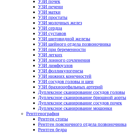
УЗИ почек
УЗИ печени
УЗИ матки
УЗИ простаты
УЗИ молочных желез
УЗИ сердца
УЗИ суставов
УЗИ щитовидной железы
УЗИ шейного отдела позвоночника
УЗИ при беременности
УЗИ легких
УЗИ лонного сочленения
УЗИ лимфоузлов
УЗИ фолликулогенеза
УЗИ нижних конечностей
УЗИ сосудов головы и шеи
УЗИ брахиоцефальных артерий
Дуплексное сканирование сосудов головы
Дуплексное сканирование брюшной аорты
Дуплексное сканирование сосудов почек
Дуплексное сканирование мошонки
Рентгенография
Рентген стопы
Рентген поясничного отдела позвоночника
Рентген бедра