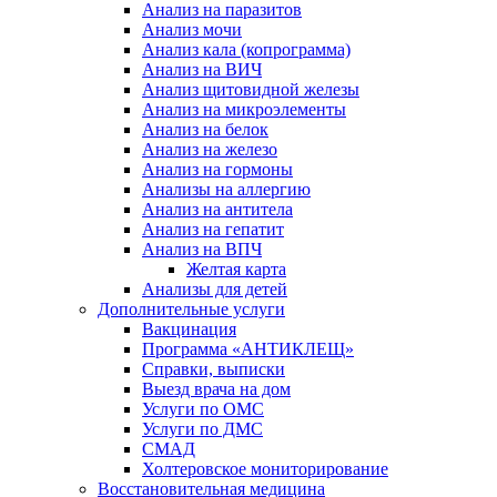
Анализ на паразитов
Анализ мочи
Анализ кала (копрограмма)
Анализ на ВИЧ
Анализ щитовидной железы
Анализ на микроэлементы
Анализ на белок
Анализ на железо
Анализ на гормоны
Анализы на аллергию
Анализ на антитела
Анализ на гепатит
Анализ на ВПЧ
Желтая карта
Анализы для детей
Дополнительные услуги
Вакцинация
Программа «АНТИКЛЕЩ»
Справки, выписки
Выезд врача на дом
Услуги по ОМС
Услуги по ДМС
СМАД
Холтеровское мониторирование
Восстановительная медицина