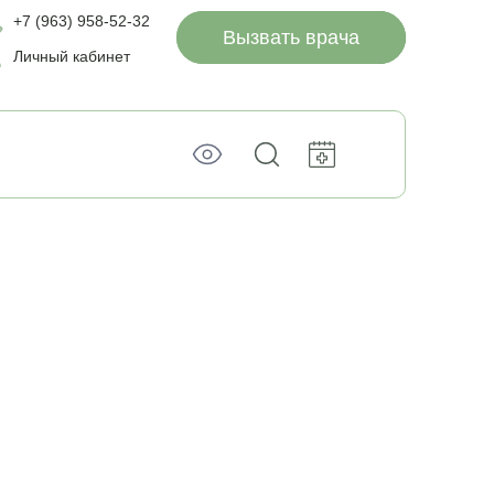
+7 (963) 958-52-32
Вызвать врача
Личный кабинет
уйтесь
тный звонок
ы и мы свяжемся с
ы и мы перезвоним
мя
я
м