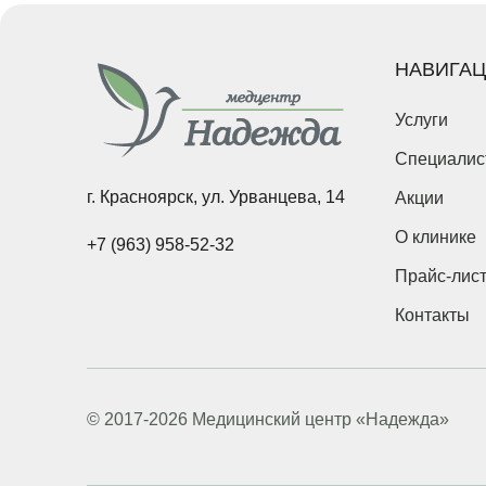
Введите 
НАВИГА
Услуги
Введите 
Специалис
г. Красноярск, ул. Урванцева, 14
Акции
Укажите 
справку*
О клинике
+7 (963) 958-52-32
Прайс-лис
Контакты
Наж
обр
© 2017-2026 Медицинский центр «Надежда»