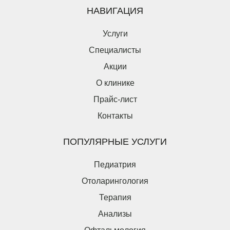
НАВИГАЦИЯ
Услуги
Специалисты
Акции
О клинике
Прайс-лист
Контакты
Оставьте заявку на налоговый вычет
ПОПУЛЯРНЫЕ УСЛУГИ
Пациент является плательщиком
Пациент не является плательщиком
Педиатрия
Введите ваши ФИО*
Отоларингология
Терапия
Введите дату рождения*
Анализы