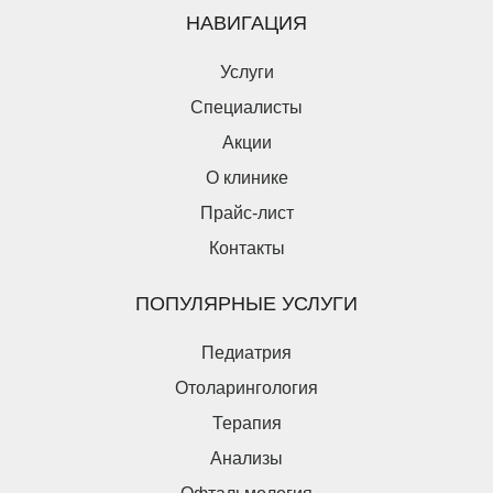
НАВИГАЦИЯ
Услуги
Специалисты
Акции
О клинике
Прайс-лист
Контакты
Оставьте заявку на налоговый вычет
ПОПУЛЯРНЫЕ УСЛУГИ
Пациент является плательщиком
Пациент не является плательщиком
Педиатрия
Введите ваши ФИО*
Отоларингология
Терапия
Введите дату рождения*
Анализы