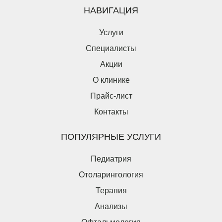
НАВИГАЦИЯ
Услуги
Специалисты
Акции
О клинике
Прайс-лист
Контакты
Оставьте заявку на налоговый вычет
ПОПУЛЯРНЫЕ УСЛУГИ
Пациент является плательщиком
Пациент не является плательщиком
Педиатрия
Введите ваши ФИО*
Отоларингология
Терапия
Введите дату рождения*
Анализы