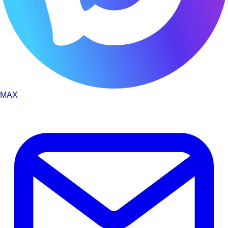
Введите дату рождения*
Введите ИНН пациента*
MAX
Введите номер амбулаторной карты
За какой год / годы вы хотите получить справку *
Проконсультируйтесь
с нашим
Заказать обратный звонок
специалистом онлайн
Вызвать врача
Укажите почту, на которую нужно выслать справку*
Оставьте свои контакты и мы перезвоним вам в
или получите письменную консультацию по
ближайщее время
Оставьте свои контакты и мы свяжемся с вами в
вашим анализам
ближайщее время
Введите ваш номер телефона