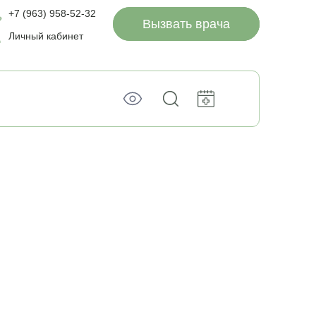
+7 (963) 958-52-32
Вызвать врача
Личный кабинет
уйтесь
тный
ы
в
ы и мы
жайщее
м