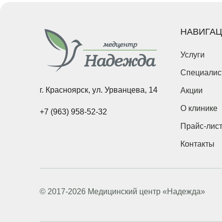
Введите 
НАВИГА
Услуги
Введите 
Специалис
г. Красноярск, ул. Урванцева, 14
Акции
Укажите 
справку*
О клинике
+7 (963) 958-52-32
Прайс-лис
Контакты
Наж
обр
© 2017-2026 Медицинский центр «Надежда»