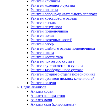
Рентген ключицы
Рентген коленного сустава
Рентген копчика
Рентген опорно-двигательного аппарата
Рентген крестцового отдела
Рентген легких
Рентген пазух носа
Рентген позвоночника
Рентген почек
Рентген пяточных костей
Рентген ребер
Рентген шейного отдела позвоночника
Рентген плеча
Рентген костей таза
Рентген локтевого сустава
Рентген лучезапястного сустава
Рентген тазобедренного сустава
Рентген грудного отдела позвоночника
Рентген суставов нижних конечностей
Рентген голени
Сдача анализов
Анализ крови
Анализ на паразитов
Анализ мочи
Анализ кала (копрограмма)