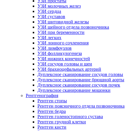
УЗИ простаты
УЗИ молочных желез
УЗИ сердца
УЗИ суставов
УЗИ щитовидной железы
УЗИ шейного отдела позвоночника
УЗИ при беременности
УЗИ легких
УЗИ лонного сочленения
УЗИ лимфоузлов
УЗИ фолликулогенеза
УЗИ нижних конечностей
УЗИ сосудов головы и шеи
УЗИ брахиоцефальных артерий
Дуплексное сканирование сосудов головы
Дуплексное сканирование брюшной аорты
Дуплексное сканирование сосудов почек
Дуплексное сканирование мошонки
Рентгенография
Рентген стопы
Рентген поясничного отдела позвоночника
Рентген бедра
Рентген голеностопного сустава
Рентген грудной клетки
Рентген кисти