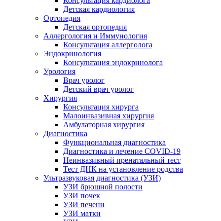
Консультация кардиолога
Детская кардиология
Ортопедия
Детская ортопедия
Аллергология и Иммунология
Консультация аллерголога
Эндокринология
Консультация эндокринолога
Урология
Врач уролог
Детский врач уролог
Хирургия
Консультация хирурга
Малоинвазивная хирургия
Амбулаторная хирургия
Диагностика
Функциональная диагностика
Диагностика и лечение COVID-19
Неинвазивный пренатальный тест
Тест ДНК на установление родства
Ультразвуковая диагностика (УЗИ)
УЗИ брюшной полости
УЗИ почек
УЗИ печени
УЗИ матки