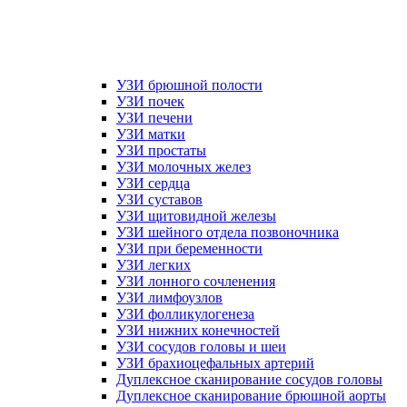
УЗИ брюшной полости
УЗИ почек
УЗИ печени
УЗИ матки
УЗИ простаты
УЗИ молочных желез
УЗИ сердца
УЗИ суставов
УЗИ щитовидной железы
УЗИ шейного отдела позвоночника
УЗИ при беременности
УЗИ легких
УЗИ лонного сочленения
УЗИ лимфоузлов
УЗИ фолликулогенеза
УЗИ нижних конечностей
УЗИ сосудов головы и шеи
УЗИ брахиоцефальных артерий
Дуплексное сканирование сосудов головы
Дуплексное сканирование брюшной аорты