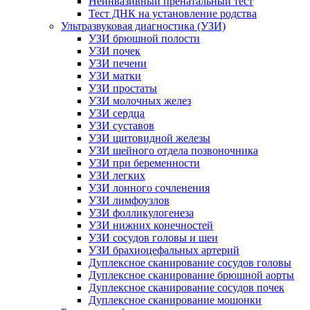
Неинвазивный пренатальный тест
Тест ДНК на установление родства
Ультразвуковая диагностика (УЗИ)
УЗИ брюшной полости
УЗИ почек
УЗИ печени
УЗИ матки
УЗИ простаты
УЗИ молочных желез
УЗИ сердца
УЗИ суставов
УЗИ щитовидной железы
УЗИ шейного отдела позвоночника
УЗИ при беременности
УЗИ легких
УЗИ лонного сочленения
УЗИ лимфоузлов
УЗИ фолликулогенеза
УЗИ нижних конечностей
УЗИ сосудов головы и шеи
УЗИ брахиоцефальных артерий
Дуплексное сканирование сосудов головы
Дуплексное сканирование брюшной аорты
Дуплексное сканирование сосудов почек
Дуплексное сканирование мошонки