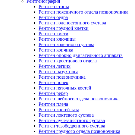
Рентгенография
Рентген стопы
Рентген поясничного отдела позвоночника
Рентген бедра
Рентген голеностопного сустава
Рентген грудной клетки
Рентген кисти
Рентген ключицы
Рентген коленного сустава
Рентген копчика
Рентген опорно-двигательного аппарата
Рентген крестцового отдела
Рентген легких
Рентген пазух носа
Рентген позвоночника
Рентген почек
Рентген пяточных костей
Рентген ребер
Рентген шейного отдела позвоночника
Рентген плеча
Рентген костей таза
Рентген локтевого сустава
Рентген лучезапястного сустава
Рентген тазобедренного сустава
Рентген грудного отдела позвоночника