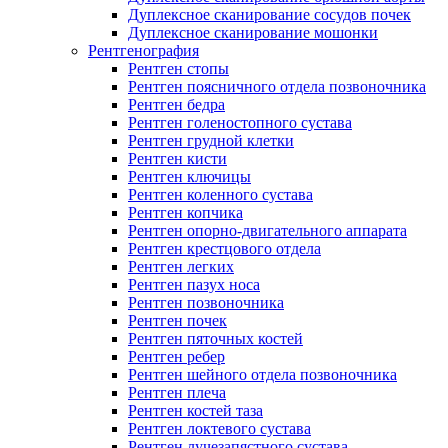
Дуплексное сканирование сосудов почек
Дуплексное сканирование мошонки
Рентгенография
Рентген стопы
Рентген поясничного отдела позвоночника
Рентген бедра
Рентген голеностопного сустава
Рентген грудной клетки
Рентген кисти
Рентген ключицы
Рентген коленного сустава
Рентген копчика
Рентген опорно-двигательного аппарата
Рентген крестцового отдела
Рентген легких
Рентген пазух носа
Рентген позвоночника
Рентген почек
Рентген пяточных костей
Рентген ребер
Рентген шейного отдела позвоночника
Рентген плеча
Рентген костей таза
Рентген локтевого сустава
Рентген лучезапястного сустава