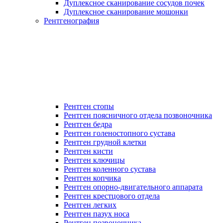
Дуплексное сканирование сосудов почек
Дуплексное сканирование мошонки
Рентгенография
Рентген стопы
Рентген поясничного отдела позвоночника
Рентген бедра
Рентген голеностопного сустава
Рентген грудной клетки
Рентген кисти
Рентген ключицы
Рентген коленного сустава
Рентген копчика
Рентген опорно-двигательного аппарата
Рентген крестцового отдела
Рентген легких
Рентген пазух носа
Рентген позвоночника