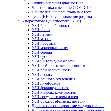
Функциональная диагностика
Диагностика и лечение COVID-19
Неинвазивный пренатальный тест
Тест ДНК на установление родства
Ультразвуковая диагностика (УЗИ)
УЗИ брюшной полости
УЗИ почек
УЗИ печени
УЗИ матки
УЗИ простаты
УЗИ молочных желез
УЗИ сердца
УЗИ суставов
УЗИ щитовидной железы
УЗИ шейного отдела позвоночника
УЗИ при беременности
УЗИ легких
УЗИ лонного сочленения
УЗИ лимфоузлов
УЗИ фолликулогенеза
УЗИ нижних конечностей
УЗИ сосудов головы и шеи
УЗИ брахиоцефальных артерий
Дуплексное сканирование сосудов головы
Дуплексное сканирование брюшной аорты