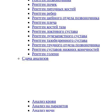
Рентген почек
Рентген пяточных костей
Рентген ребер
Рентген шейного отдела позвоночника
Рентген плеча
Рентген костей таза
Рентген локтевого сустава
Рентген лучезапястного сустава
Рентген тазобедренного сустава
Рентген грудного отдела позвоночника
Рентген суставов нижних конечностей
Рентген голени
Сдача анализов
Анализ крови
Анализ на паразитов
Анализ мочи