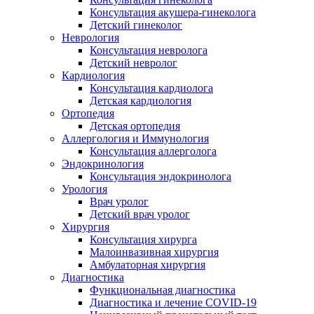
Консультация акушера-гинеколога
Детский гинеколог
Неврология
Консультация невролога
Детский невролог
Кардиология
Консультация кардиолога
Детская кардиология
Ортопедия
Детская ортопедия
Аллергология и Иммунология
Консультация аллерголога
Эндокринология
Консультация эндокринолога
Урология
Врач уролог
Детский врач уролог
Хирургия
Консультация хирурга
Малоинвазивная хирургия
Амбулаторная хирургия
Диагностика
Функциональная диагностика
Диагностика и лечение COVID-19