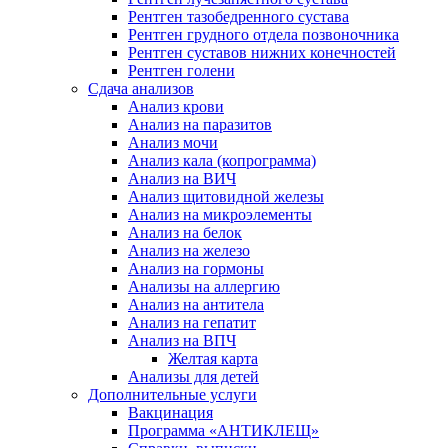
Рентген тазобедренного сустава
Рентген грудного отдела позвоночника
Рентген суставов нижних конечностей
Рентген голени
Сдача анализов
Анализ крови
Анализ на паразитов
Анализ мочи
Анализ кала (копрограмма)
Анализ на ВИЧ
Анализ щитовидной железы
Анализ на микроэлементы
Анализ на белок
Анализ на железо
Анализ на гормоны
Анализы на аллергию
Анализ на антитела
Анализ на гепатит
Анализ на ВПЧ
Желтая карта
Анализы для детей
Дополнительные услуги
Вакцинация
Программа «АНТИКЛЕЩ»