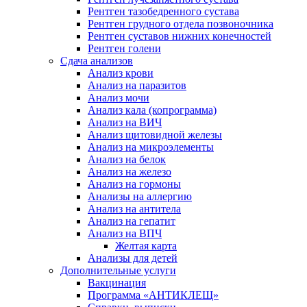
Рентген тазобедренного сустава
Рентген грудного отдела позвоночника
Рентген суставов нижних конечностей
Рентген голени
Сдача анализов
Анализ крови
Анализ на паразитов
Анализ мочи
Анализ кала (копрограмма)
Анализ на ВИЧ
Анализ щитовидной железы
Анализ на микроэлементы
Анализ на белок
Анализ на железо
Анализ на гормоны
Анализы на аллергию
Анализ на антитела
Анализ на гепатит
Анализ на ВПЧ
Желтая карта
Анализы для детей
Дополнительные услуги
Вакцинация
Программа «АНТИКЛЕЩ»