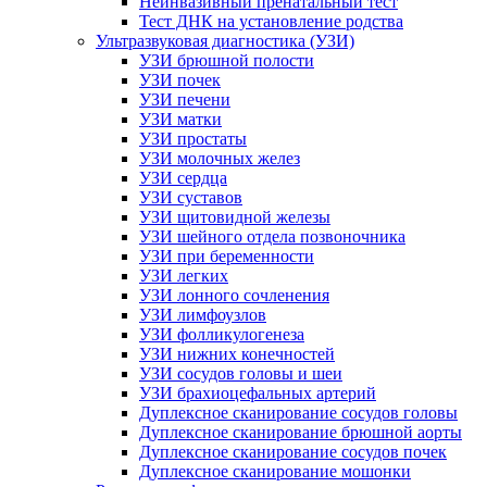
Неинвазивный пренатальный тест
Тест ДНК на установление родства
Ультразвуковая диагностика (УЗИ)
УЗИ брюшной полости
УЗИ почек
УЗИ печени
УЗИ матки
УЗИ простаты
УЗИ молочных желез
УЗИ сердца
УЗИ суставов
УЗИ щитовидной железы
УЗИ шейного отдела позвоночника
УЗИ при беременности
УЗИ легких
УЗИ лонного сочленения
УЗИ лимфоузлов
УЗИ фолликулогенеза
УЗИ нижних конечностей
УЗИ сосудов головы и шеи
УЗИ брахиоцефальных артерий
Дуплексное сканирование сосудов головы
Дуплексное сканирование брюшной аорты
Дуплексное сканирование сосудов почек
Дуплексное сканирование мошонки