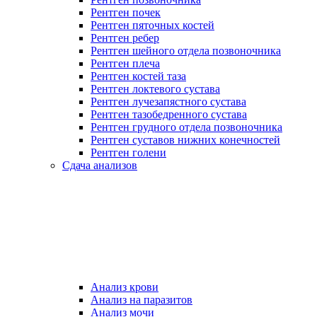
Рентген почек
Рентген пяточных костей
Рентген ребер
Рентген шейного отдела позвоночника
Рентген плеча
Рентген костей таза
Рентген локтевого сустава
Рентген лучезапястного сустава
Рентген тазобедренного сустава
Рентген грудного отдела позвоночника
Рентген суставов нижних конечностей
Рентген голени
Сдача анализов
Анализ крови
Анализ на паразитов
Анализ мочи