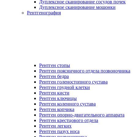
Дуплексное сканирование сосудов почек
Дуплексное сканирование мошонки
Рентгенография
Рентген стопы
Рентген поясничного отдела позвоночника
Рентген бедра
Рентген голеностопного сустава
Рентген грудной клетки
Рентген кисти
Рентген ключицы
Рентген коленного сустава
Рентген копчика
Рентген опорно-двигательного аппарата
Рентген крестцового отдела
Рентген легких
Рентген пазух носа
Рентген позвоночника