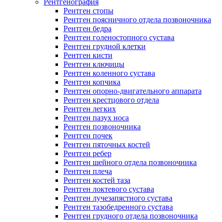
Рентгенография
Рентген стопы
Рентген поясничного отдела позвоночника
Рентген бедра
Рентген голеностопного сустава
Рентген грудной клетки
Рентген кисти
Рентген ключицы
Рентген коленного сустава
Рентген копчика
Рентген опорно-двигательного аппарата
Рентген крестцового отдела
Рентген легких
Рентген пазух носа
Рентген позвоночника
Рентген почек
Рентген пяточных костей
Рентген ребер
Рентген шейного отдела позвоночника
Рентген плеча
Рентген костей таза
Рентген локтевого сустава
Рентген лучезапястного сустава
Рентген тазобедренного сустава
Рентген грудного отдела позвоночника