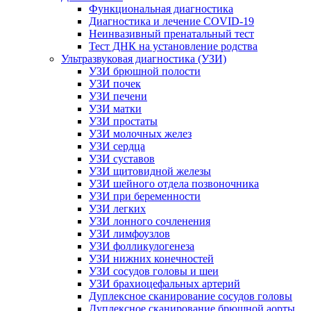
Функциональная диагностика
Диагностика и лечение COVID-19
Неинвазивный пренатальный тест
Тест ДНК на установление родства
Ультразвуковая диагностика (УЗИ)
УЗИ брюшной полости
УЗИ почек
УЗИ печени
УЗИ матки
УЗИ простаты
УЗИ молочных желез
УЗИ сердца
УЗИ суставов
УЗИ щитовидной железы
УЗИ шейного отдела позвоночника
УЗИ при беременности
УЗИ легких
УЗИ лонного сочленения
УЗИ лимфоузлов
УЗИ фолликулогенеза
УЗИ нижних конечностей
УЗИ сосудов головы и шеи
УЗИ брахиоцефальных артерий
Дуплексное сканирование сосудов головы
Дуплексное сканирование брюшной аорты