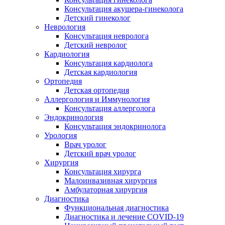
Консультация акушера-гинеколога
Детский гинеколог
Неврология
Консультация невролога
Детский невролог
Кардиология
Консультация кардиолога
Детская кардиология
Ортопедия
Детская ортопедия
Аллергология и Иммунология
Консультация аллерголога
Эндокринология
Консультация эндокринолога
Урология
Врач уролог
Детский врач уролог
Хирургия
Консультация хирурга
Малоинвазивная хирургия
Амбулаторная хирургия
Диагностика
Функциональная диагностика
Диагностика и лечение COVID-19