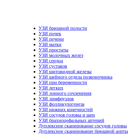
УЗИ брюшной полости
УЗИ почек
УЗИ печени
УЗИ матки
УЗИ простаты
УЗИ молочных желез
УЗИ сердца
УЗИ суставов
УЗИ щитовидной железы
УЗИ шейного отдела позвоночника
УЗИ при беременности
УЗИ легких
УЗИ лонного сочленения
УЗИ лимфоузлов
УЗИ фолликулогенеза
УЗИ нижних конечностей
УЗИ сосудов головы и шеи
УЗИ брахиоцефальных артерий
Дуплексное сканирование сосудов головы
Дуплексное сканирование брюшной аорты