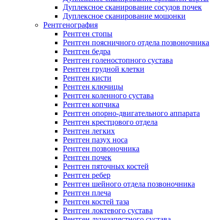
Дуплексное сканирование сосудов почек
Дуплексное сканирование мошонки
Рентгенография
Рентген стопы
Рентген поясничного отдела позвоночника
Рентген бедра
Рентген голеностопного сустава
Рентген грудной клетки
Рентген кисти
Рентген ключицы
Рентген коленного сустава
Рентген копчика
Рентген опорно-двигательного аппарата
Рентген крестцового отдела
Рентген легких
Рентген пазух носа
Рентген позвоночника
Рентген почек
Рентген пяточных костей
Рентген ребер
Рентген шейного отдела позвоночника
Рентген плеча
Рентген костей таза
Рентген локтевого сустава
Рентген лучезапястного сустава