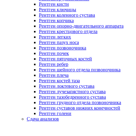
Рентген кисти
Рентген ключицы
Рентген коленного сустава
Рентген копчика
Рентген опорно-двигательного аппарата
Рентген крестцового отдела
Рентген легких
Рентген пазух носа
Рентген позвоночника
Рентген почек
Рентген пяточных костей
Рентген ребер
Рентген шейного отдела позвоночника
Рентген плеча
Рентген костей таза
Рентген локтевого сустава
Рентген лучезапястного сустава
Рентген тазобедренного сустава
Рентген грудного отдела позвоночника
Рентген суставов нижних конечностей
Рентген голени
Сдача анализов