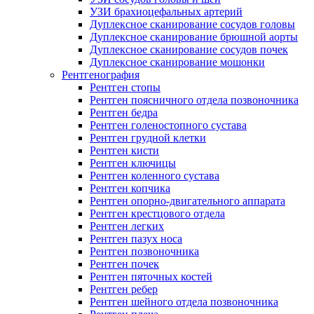
УЗИ брахиоцефальных артерий
Дуплексное сканирование сосудов головы
Дуплексное сканирование брюшной аорты
Дуплексное сканирование сосудов почек
Дуплексное сканирование мошонки
Рентгенография
Рентген стопы
Рентген поясничного отдела позвоночника
Рентген бедра
Рентген голеностопного сустава
Рентген грудной клетки
Рентген кисти
Рентген ключицы
Рентген коленного сустава
Рентген копчика
Рентген опорно-двигательного аппарата
Рентген крестцового отдела
Рентген легких
Рентген пазух носа
Рентген позвоночника
Рентген почек
Рентген пяточных костей
Рентген ребер
Рентген шейного отдела позвоночника