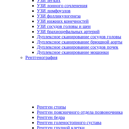
УЗИ легких
УЗИ лонного сочленения
УЗИ лимфоузлов
УЗИ фолликулогенеза
УЗИ нижних конечностей
УЗИ сосудов головы и шеи
УЗИ брахиоцефальных артерий
Дуплексное сканирование сосудов головы
Дуплексное сканирование брюшной аорты
Дуплексное сканирование сосудов почек
Дуплексное сканирование мошонки
Рентгенография
Рентген стопы
Рентген поясничного отдела позвоночника
Рентген бедра
Рентген голеностопного сустава
Рентген грудной клетки