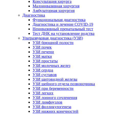
Консультация хирурга
Малоинвазивная хирургия
Амбулаторная хирургия
Диагностика
Функциональная диагностика
Диагностика и лечение COVID-19
Неинвазивный пренатальный тест
Тест ДНК на установление родства
Ультразвуковая диагностика (УЗИ)
УЗИ брюшной полости
УЗИ почек
УЗИ печени
УЗИ матки
УЗИ простаты
УЗИ молочных желез
УЗИ сердца
УЗИ суставов
УЗИ щитовидной железы
УЗИ шейного отдела позвоночника
УЗИ при беременности
УЗИ легких
УЗИ лонного сочленения
УЗИ лимфоузлов
УЗИ фолликулогенеза
УЗИ нижних конечностей