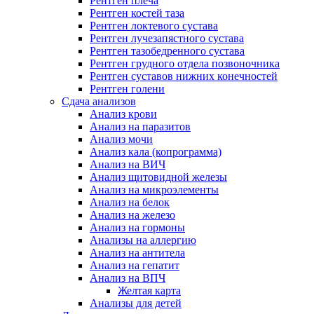
Рентген плеча
Рентген костей таза
Рентген локтевого сустава
Рентген лучезапястного сустава
Рентген тазобедренного сустава
Рентген грудного отдела позвоночника
Рентген суставов нижних конечностей
Рентген голени
Сдача анализов
Анализ крови
Анализ на паразитов
Анализ мочи
Анализ кала (копрограмма)
Анализ на ВИЧ
Анализ щитовидной железы
Анализ на микроэлементы
Анализ на белок
Анализ на железо
Анализ на гормоны
Анализы на аллергию
Анализ на антитела
Анализ на гепатит
Анализ на ВПЧ
Желтая карта
Анализы для детей