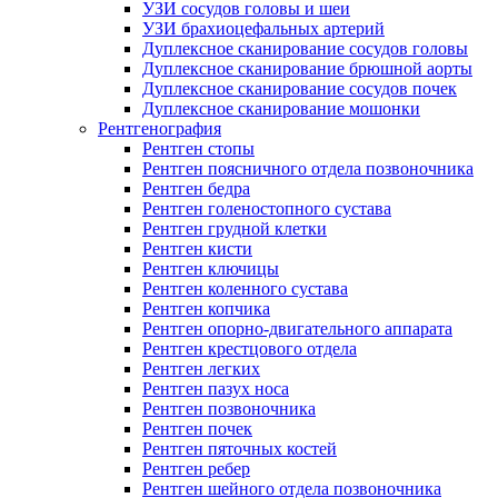
УЗИ сосудов головы и шеи
УЗИ брахиоцефальных артерий
Дуплексное сканирование сосудов головы
Дуплексное сканирование брюшной аорты
Дуплексное сканирование сосудов почек
Дуплексное сканирование мошонки
Рентгенография
Рентген стопы
Рентген поясничного отдела позвоночника
Рентген бедра
Рентген голеностопного сустава
Рентген грудной клетки
Рентген кисти
Рентген ключицы
Рентген коленного сустава
Рентген копчика
Рентген опорно-двигательного аппарата
Рентген крестцового отдела
Рентген легких
Рентген пазух носа
Рентген позвоночника
Рентген почек
Рентген пяточных костей
Рентген ребер
Рентген шейного отдела позвоночника