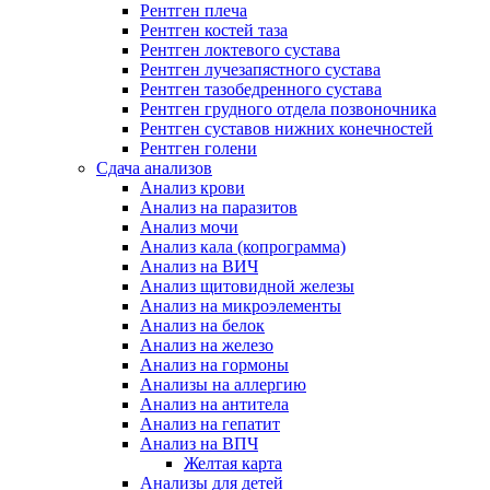
Рентген плеча
Рентген костей таза
Рентген локтевого сустава
Рентген лучезапястного сустава
Рентген тазобедренного сустава
Рентген грудного отдела позвоночника
Рентген суставов нижних конечностей
Рентген голени
Сдача анализов
Анализ крови
Анализ на паразитов
Анализ мочи
Анализ кала (копрограмма)
Анализ на ВИЧ
Анализ щитовидной железы
Анализ на микроэлементы
Анализ на белок
Анализ на железо
Анализ на гормоны
Анализы на аллергию
Анализ на антитела
Анализ на гепатит
Анализ на ВПЧ
Желтая карта
Анализы для детей