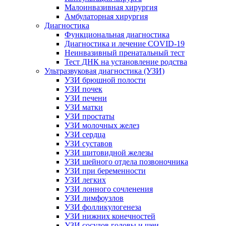
Малоинвазивная хирургия
Амбулаторная хирургия
Диагностика
Функциональная диагностика
Диагностика и лечение COVID-19
Неинвазивный пренатальный тест
Тест ДНК на установление родства
Ультразвуковая диагностика (УЗИ)
УЗИ брюшной полости
УЗИ почек
УЗИ печени
УЗИ матки
УЗИ простаты
УЗИ молочных желез
УЗИ сердца
УЗИ суставов
УЗИ щитовидной железы
УЗИ шейного отдела позвоночника
УЗИ при беременности
УЗИ легких
УЗИ лонного сочленения
УЗИ лимфоузлов
УЗИ фолликулогенеза
УЗИ нижних конечностей
УЗИ сосудов головы и шеи