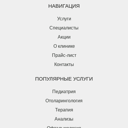
НАВИГАЦИЯ
Услуги
Специалисты
Акции
О клинике
Прайс-лист
Контакты
Оставьте заявку на налоговый вычет
Вызвать врача
ПОПУЛЯРНЫЕ УСЛУГИ
Пациент является плательщиком
Оставьте свои контакты и мы свяжемся с вами в
Пациент не является плательщиком
ближайщее время
Педиатрия
Введите ваши ФИО*
Отоларингология
Терапия
Введите дату рождения*
Анализы
Отправить