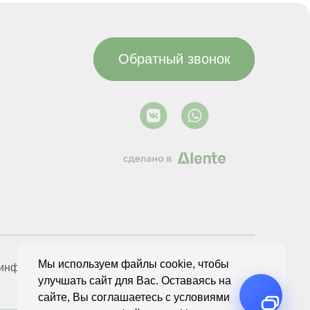
Обратный звонок
ть
ь
глашаетесь с
онлайн
сональных данных
оглашаетесь
ерсональных
ку
Мы используем файлы cookie, чтобы
 информация
Политика конфиденциальности
улучшать сайт для Вас. Оставаясь на
сайте, Вы соглашаетесь с условиями