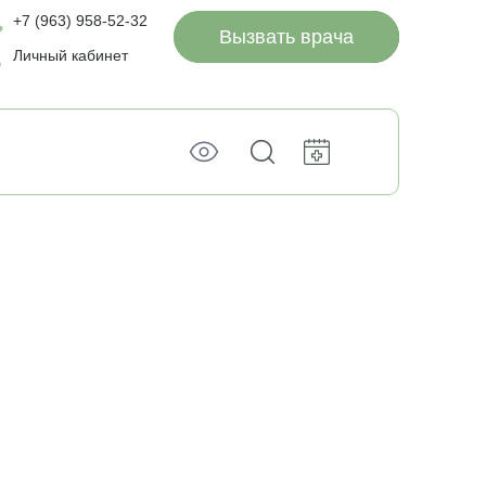
+7 (963) 958-52-32
Вызвать врача
Личный кабинет
уйтесь
тный
ы и мы
ы и мы свяжемся с
жайщее
мя
м