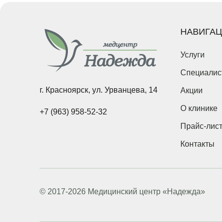
Введите 
НАВИГА
Услуги
Введите 
Специалис
г. Красноярск, ул. Урванцева, 14
Акции
Укажите 
справку*
О клинике
+7 (963) 958-52-32
Прайс-лис
Контакты
Наж
обр
© 2017-2026 Медицинский центр «Надежда»