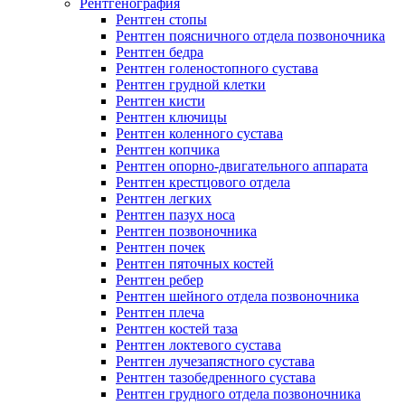
Рентгенография
Рентген стопы
Рентген поясничного отдела позвоночника
Рентген бедра
Рентген голеностопного сустава
Рентген грудной клетки
Рентген кисти
Рентген ключицы
Рентген коленного сустава
Рентген копчика
Рентген опорно-двигательного аппарата
Рентген крестцового отдела
Рентген легких
Рентген пазух носа
Рентген позвоночника
Рентген почек
Рентген пяточных костей
Рентген ребер
Рентген шейного отдела позвоночника
Рентген плеча
Рентген костей таза
Рентген локтевого сустава
Рентген лучезапястного сустава
Рентген тазобедренного сустава
Рентген грудного отдела позвоночника