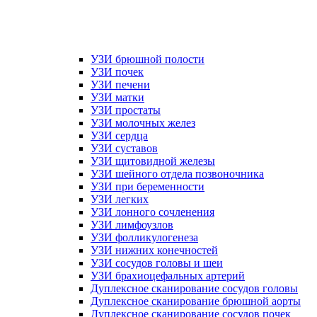
УЗИ брюшной полости
УЗИ почек
УЗИ печени
УЗИ матки
УЗИ простаты
УЗИ молочных желез
УЗИ сердца
УЗИ суставов
УЗИ щитовидной железы
УЗИ шейного отдела позвоночника
УЗИ при беременности
УЗИ легких
УЗИ лонного сочленения
УЗИ лимфоузлов
УЗИ фолликулогенеза
УЗИ нижних конечностей
УЗИ сосудов головы и шеи
УЗИ брахиоцефальных артерий
Дуплексное сканирование сосудов головы
Дуплексное сканирование брюшной аорты
Дуплексное сканирование сосудов почек