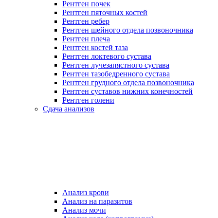
Рентген почек
Рентген пяточных костей
Рентген ребер
Рентген шейного отдела позвоночника
Рентген плеча
Рентген костей таза
Рентген локтевого сустава
Рентген лучезапястного сустава
Рентген тазобедренного сустава
Рентген грудного отдела позвоночника
Рентген суставов нижних конечностей
Рентген голени
Сдача анализов
Анализ крови
Анализ на паразитов
Анализ мочи