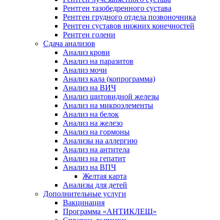
Рентген тазобедренного сустава
Рентген грудного отдела позвоночника
Рентген суставов нижних конечностей
Рентген голени
Сдача анализов
Анализ крови
Анализ на паразитов
Анализ мочи
Анализ кала (копрограмма)
Анализ на ВИЧ
Анализ щитовидной железы
Анализ на микроэлементы
Анализ на белок
Анализ на железо
Анализ на гормоны
Анализы на аллергию
Анализ на антитела
Анализ на гепатит
Анализ на ВПЧ
Желтая карта
Анализы для детей
Дополнительные услуги
Вакцинация
Программа «АНТИКЛЕЩ»