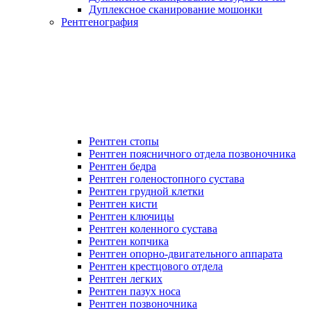
Дуплексное сканирование мошонки
Рентгенография
Рентген стопы
Рентген поясничного отдела позвоночника
Рентген бедра
Рентген голеностопного сустава
Рентген грудной клетки
Рентген кисти
Рентген ключицы
Рентген коленного сустава
Рентген копчика
Рентген опорно-двигательного аппарата
Рентген крестцового отдела
Рентген легких
Рентген пазух носа
Рентген позвоночника