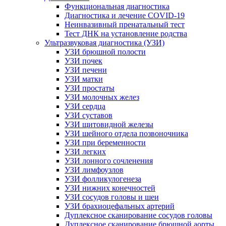
Функциональная диагностика
Диагностика и лечение COVID-19
Неинвазивный пренатальный тест
Тест ДНК на установление родства
Ультразвуковая диагностика (УЗИ)
УЗИ брюшной полости
УЗИ почек
УЗИ печени
УЗИ матки
УЗИ простаты
УЗИ молочных желез
УЗИ сердца
УЗИ суставов
УЗИ щитовидной железы
УЗИ шейного отдела позвоночника
УЗИ при беременности
УЗИ легких
УЗИ лонного сочленения
УЗИ лимфоузлов
УЗИ фолликулогенеза
УЗИ нижних конечностей
УЗИ сосудов головы и шеи
УЗИ брахиоцефальных артерий
Дуплексное сканирование сосудов головы
Дуплексное сканирование брюшной аорты