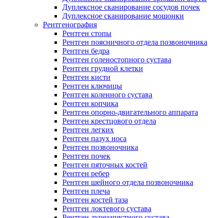
Дуплексное сканирование сосудов почек
Дуплексное сканирование мошонки
Рентгенография
Рентген стопы
Рентген поясничного отдела позвоночника
Рентген бедра
Рентген голеностопного сустава
Рентген грудной клетки
Рентген кисти
Рентген ключицы
Рентген коленного сустава
Рентген копчика
Рентген опорно-двигательного аппарата
Рентген крестцового отдела
Рентген легких
Рентген пазух носа
Рентген позвоночника
Рентген почек
Рентген пяточных костей
Рентген ребер
Рентген шейного отдела позвоночника
Рентген плеча
Рентген костей таза
Рентген локтевого сустава
Рентген лучезапястного сустава