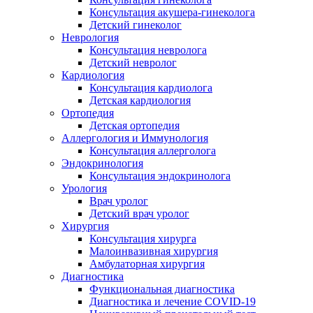
Консультация акушера-гинеколога
Детский гинеколог
Неврология
Консультация невролога
Детский невролог
Кардиология
Консультация кардиолога
Детская кардиология
Ортопедия
Детская ортопедия
Аллергология и Иммунология
Консультация аллерголога
Эндокринология
Консультация эндокринолога
Урология
Врач уролог
Детский врач уролог
Хирургия
Консультация хирурга
Малоинвазивная хирургия
Амбулаторная хирургия
Диагностика
Функциональная диагностика
Диагностика и лечение COVID-19