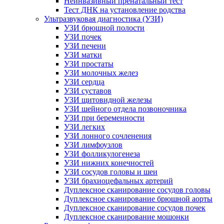
Неинвазивный пренатальный тест
Тест ДНК на установление родства
Ультразвуковая диагностика (УЗИ)
УЗИ брюшной полости
УЗИ почек
УЗИ печени
УЗИ матки
УЗИ простаты
УЗИ молочных желез
УЗИ сердца
УЗИ суставов
УЗИ щитовидной железы
УЗИ шейного отдела позвоночника
УЗИ при беременности
УЗИ легких
УЗИ лонного сочленения
УЗИ лимфоузлов
УЗИ фолликулогенеза
УЗИ нижних конечностей
УЗИ сосудов головы и шеи
УЗИ брахиоцефальных артерий
Дуплексное сканирование сосудов головы
Дуплексное сканирование брюшной аорты
Дуплексное сканирование сосудов почек
Дуплексное сканирование мошонки