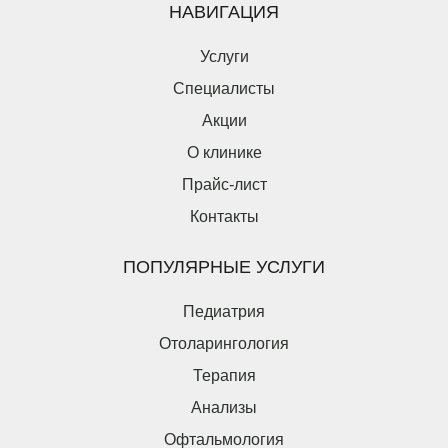
НАВИГАЦИЯ
Услуги
Специалисты
Акции
О клинике
Прайс-лист
Контакты
Оставьте заявку на налоговый вычет
ПОПУЛЯРНЫЕ УСЛУГИ
Пациент является плательщиком
Пациент не является плательщиком
Педиатрия
Введите ваши ФИО*
Отоларингология
Терапия
Введите дату рождения*
Анализы
Офтальмология