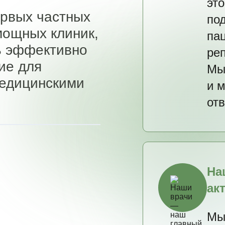
эт
ервых частных
по
ощных клиник,
па
ь эффективно
ре
ие для
Мы
медицинскими
и 
отв
На
ак
Мы