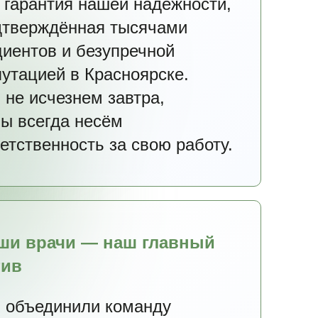
о гарантия нашей надёжности,
дтверждённая тысячами
циентов и безупречной
путацией в Красноярске.
 не исчезнем завтра,
мы всегда несём
етственность за свою работу.
ши врачи — наш главный
тив
 объединили команду