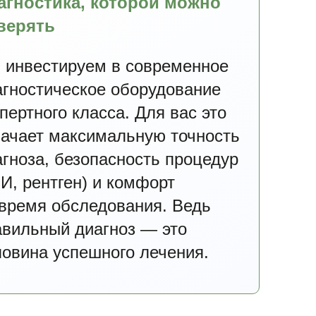
агностика, которой можно
верять
ть
 инвестируем в современное
агностическое оборудование
онлайн
оглашаетесь
пертного класса. Для вас это
ерсональных
начает максимальную точность
агноза, безопасность процедур
ку
И, рентген) и комфорт
 время обследования. Ведь
авильный диагноз — это
ловина успешного лечения.