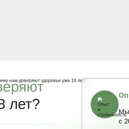
веряют
Оп
8 лет?
Мы
с 2