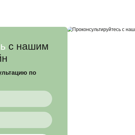
сь
с нашим
йн
ультацию по