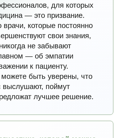
офессионалов, для которых
дицина — это призвание.
о врачи, которые постоянно
вершенствуют свои знания,
 никогда не забывают
главном — об эмпатии
уйтесь
важении к пациенту.
 можете быть уверены, что
тный
с выслушают, поймут
ы
предложат лучшее решение.
ы
в
—
ы и мы
в
жайщее
м